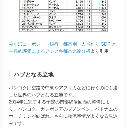
みずほコーポレート銀行 都市別一人当たり GDP と
主観的評価によるアジア各都市比較分析
より引用
ハブとなる立地
バンコクは空路で中東やアフリカなどに行くのにも適
した世界のハブとなる立地です。
2014年に完了する予定の南部経済回廊の整備によ
り、バンコク、カンボジアのプノンペン、ベトナムの
ホーチミンが結ばれ、さらに物流事情がよくなる見込
みです。