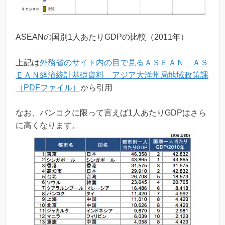
ASEANの国別1人あたりGDPの比較（2011年）
上記は
外務省のサイト内の目で見るＡＳＥＡＮ ＡＳ
ＥＡＮ経済統計基礎資料 アジア大洋州局地域政策課
（PDFファイル）
から引用
なお、バンコクに限って言えば1人あたりGDPはさら
に高くなります。