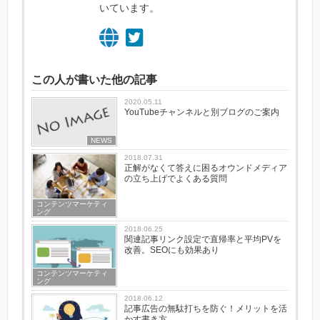
いています。
この人が書いた他の記事
2020.05.11
YouTubeチャンネルと別ブログのご案内
NEWS
2018.07.31
正解がなくて答えに困るオウンドメディア
の立ち上げでよくある質問
コンテンツマーケティ
ング
2018.06.25
関連記事リンク設定で直帰率と平均PVを
改善。SEOにも効果あり
コンテンツマーケティ
ング
2018.06.12
記事広告の無駄打ちを防ぐ！メリットを活
かす書き方