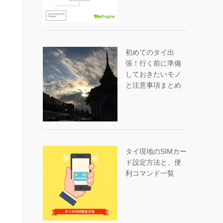
初めてのタイ出
張！行く前に準備
しておきたいモノ
と注意事項まとめ
タイ現地のSIMカー
ド設定方法と、便
利コマンド一覧