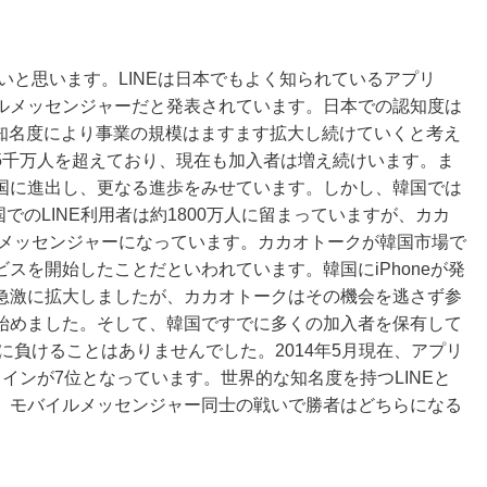
たいと思います。LINEは日本でもよく知られているアプリ
ルメッセンジャーだと発表されています。日本での認知度は
な知名度により事業の規模はますます拡大し続けていくと考え
5千万人を超えており、現在も加入者は増え続けいます。ま
国に進出し、更なる進歩をみせています。しかし、韓国では
国でのLINE利用者は約1800万人に留まっていますが、カカ
なメッセンジャーになっています。カカオトークが韓国市場で
スを開始したことだといわれています。韓国にiPhoneが発
急激に拡大しましたが、カカオトークはその機会を逃さず参
始めました。そして、韓国ですでに多くの加入者を保有して
に負けることはありませんでした。2014年5月現在、アプリ
インが7位となっています。世界的な知名度を持つLINEと
。モバイルメッセンジャー同士の戦いで勝者はどちらになる