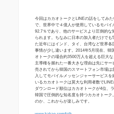
今回はカカオトークとLINEの話をしてみ
で、世界中で４億人が使用しているモバイ
92.7％であり、他のサービスより圧倒的
られます。ちなみに日本の加入者だけでも
た近年にはインド、タイ、台湾など世界各
事情が少し違います。2014年5月現在、韓
オトークの場合約3500万人を超える巨大
主導権を握れた一番大きな理由は先にサービ
売されてから韓国のスマートフォン市場は
入してモバイルメッセンジャーサービスを
いるカカオトークは莫大な利用者数でLINE
ダウンロード順位はカカオトークが4位、ラ
韓国で圧倒的な知名度を持つカカオトーク
のか、これからが楽しみです。
www.kakao.com/talk