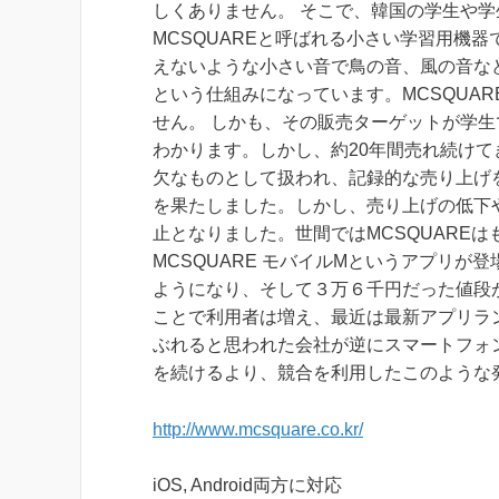
しくありません。 そこで、韓国の学生や
MCSQUAREと呼ばれる小さい学習用機器
えないような小さい音で鳥の音、風の音な
という仕組みになっています。MCSQUA
せん。 しかも、その販売ターゲットが学
わかります。しかし、約20年間売れ続けて
欠なものとして扱われ、記録的な売り上げを
を果たしました。しかし、売り上げの低下や
止となりました。世間ではMCSQUARE
MCSQUARE モバイルMというアプリ
ようになり、そして３万６千円だった値段
ことで利用者は増え、最近は最新アプリラ
ぶれると思われた会社が逆にスマートフォ
を続けるより、競合を利用したこのような
http://www.mcsquare.co.kr/
iOS, Android両方に対応