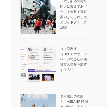
日本が初めての外
国人に教えてあげ
たい！無料で東京
案内してくれる観
光ガイドグループ
10選
タイ商務省
（DBD）のホーム
ページで会社や決
算書の情報を調査
する方法
タイ進出の理由
と、ASEAN近隣国
との比較によるメ