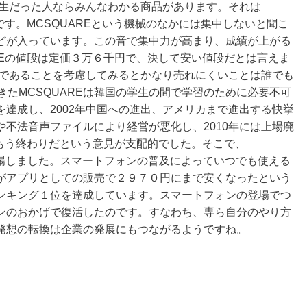
学生だった人ならみんなわかる商品があります。それは
です。MCSQUAREという機械のなかには集中しないと聞こ
どが入っています。この音で集中力が高まり、成績が上がる
REの値段は定価３万６千円で、決して安い値段だとは言えま
生であることを考慮してみるとかなり売れにくいことは誰でも
きたMCSQUAREは韓国の学生の間で学習のために必要不可
達成し、2002年中国への進出、アメリカまで進出する快挙
不法音声ファイルにより経営が悪化し、2010年には上場廃
はもう終わりだという意見が支配的でした。そこで、
が登場しました。スマートフォンの普及によっていつでも使える
がアプリとしての販売で２９７０円にまで安くなったという
ンキング１位を達成しています。スマートフォンの登場でつ
ンのおかげで復活したのです。すなわち、専ら自分のやり方
発想の転換は企業の発展にもつながるようですね。