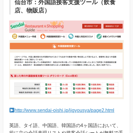
仙台市：外国語接客支援ツール（飲食
店、物販店）
http://www.sendai-oishi.jp/jigyousya/page2.html
英語、タイ語、中国語、韓国語の4ヶ国語において、
役に立つ会話表現リストや接客会話シートが無料で手