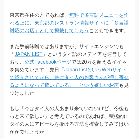
東京都在住の方であれば、
無料で多言語メニューを作
れる上に、東京都のレストラン情報サイトに「多言語
対応のお店」として掲載してもらう
こともできます。
また手前味噌ではありますが、サイトエンジンでも
「
JAPAN LIST
」というタイ語のメディアを運営して
おり、
公式Facebookページ
では20万を超えるイイネ
を集めています。先日
「Japan ListというWebサイト
で紹介されてから、急にタイ人のお客さんが押し寄せ
るようになって驚いている。」という嬉しいお声
も見
つけました。
もし「今はタイ人の人あまり来ていないけど、今後も
っと来て欲しい」と考えているのであれば、積極的に
タイの人にアピールを掛ける方法を模索してみてはい
かがでしょうか。