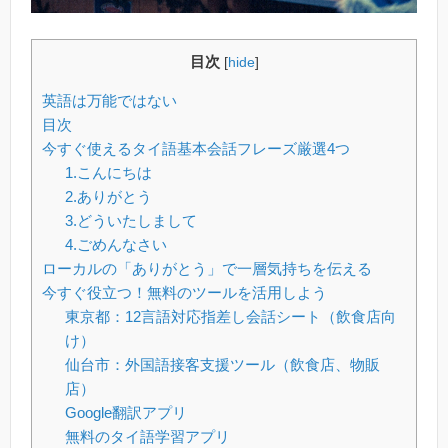
目次
[
hide
]
英語は万能ではない
目次
今すぐ使えるタイ語基本会話フレーズ厳選4つ
1.こんにちは
2.ありがとう
3.どういたしまして
4.ごめんなさい
ローカルの「ありがとう」で一層気持ちを伝える
今すぐ役立つ！無料のツールを活用しよう
東京都：12言語対応指差し会話シート（飲食店向
け）
仙台市：外国語接客支援ツール（飲食店、物販
店）
Google翻訳アプリ
無料のタイ語学習アプリ